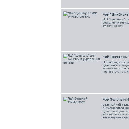
Чай "Цин Жунь"
Чай "Цин Жунь" оч
воспалении горла,
сухости во рту.
Чай "Шенгань" 
Чай обладает жел
действием, очища
количество транса
препятствует разм
Чай Зеленый 
Зеленый чай обла
антиокислительн
действием, уменьш
коронарной болез
холестерина в кро