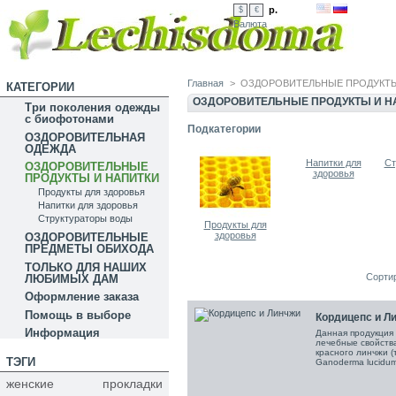
р.
$
€
Валюта
Главная
>
ОЗДОРОВИТЕЛЬНЫЕ ПРОДУКТЫ
КАТЕГОРИИ
ОЗДОРОВИТЕЛЬНЫЕ ПРОДУКТЫ И Н
Три поколения одежды
с биофотонами
Подкатегории
ОЗДОРОВИТЕЛЬНАЯ
ОДЕЖДА
Напитки для
Ст
ОЗДОРОВИТЕЛЬНЫЕ
здоровья
ПРОДУКТЫ И НАПИТКИ
Продукты для здоровья
Напитки для здоровья
Структураторы воды
Продукты для
здоровья
ОЗДОРОВИТЕЛЬНЫЕ
ПРЕДМЕТЫ ОБИХОДА
ТОЛЬКО ДЛЯ НАШИХ
Сорти
ЛЮБИМЫХ ДАМ
Оформление заказа
Помощь в выборе
Кордицепс и Л
Информация
Данная продукция
лечебные свойств
красного линчжи (
ТЭГИ
Ganoderma lucidum
женские прокладки