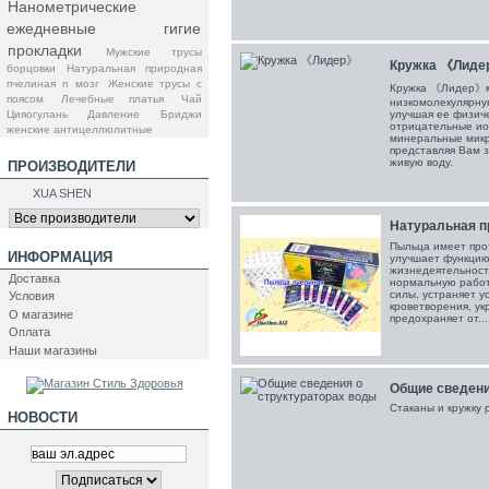
Нанометрические
ежедневные гигие
прокладки
Мужские трусы
Кружка 《Лид
борцовки
Натуральная природная
пчелиная п
мозг
Женские трусы с
Кружка 《Лидер》 
поясом
Лечебные платья
Чай
низкомолекулярную
улучшая ее физиче
Цияогулань Давление
Бриджи
отрицательные ио
женские антицеллюлитные
минеральные мик
представляя Вам 
живую воду.
ПРОИЗВОДИТЕЛИ
XUA SHEN
Натуральная пр
Пыльца имеет про
ИНФОРМАЦИЯ
улучшает функцию
жизнедеятельност
Доставка
нормальную работ
силы, устраняет у
Условия
кроветворения, ук
О магазине
предохраняет от...
Оплата
Наши магазины
Общие сведения
Стаканы и кружку
НОВОСТИ