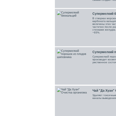
Супермелкий б
В створках морско
карбоната кальция
величины этих част
частично после ра
стенками желудка.
~93%.
Супермелкий по
Супермелкий поро
производит косме
умственное состоя
Чай "Да Хуан" 
Удаляет токсичные
каналы выведения.