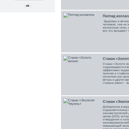
Пептид коллаг
Здоровье и вечная
человека, тем не
жизненные силы, 
все это вызывает 
Стакан «Золот
Стакан «Золото ж
содержащиеся в в
эффективно подав
палочки и стафило
несколько раз уро
фтора и других вр
стакана имеет: - в
Стакан «Эколо
Добавлении в кер
оздоровительных 
нанометрический д
цинка (ZnO), кото
отвердение и охл
нанокерамический
повышающий актив
самым создает бол